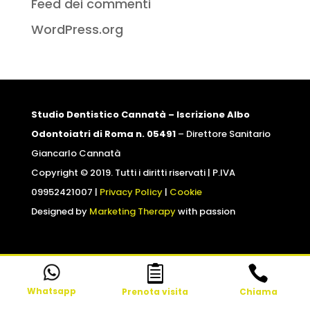
Feed dei commenti
WordPress.org
Studio Dentistico Cannatà – Iscrizione Albo
Odontoiatri di Roma n. 05491
– Direttore Sanitario
Giancarlo Cannatà
Copyright © 2019. Tutti i diritti riservati | P.IVA
09952421007 |
Privacy Policy
|
Cookie
Designed by
Marketing Therapy
with passion




Whatsapp
Whatsapp
Prenota visita
Prenota visita
Chiama
Chiama