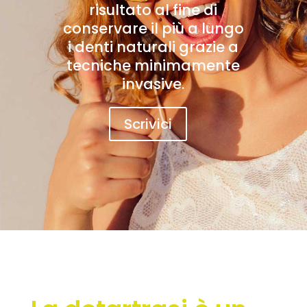
risultato al fine di
conservare il più a lungo
i denti naturali grazie a
tecniche minimamente
invasive.
Scrivici